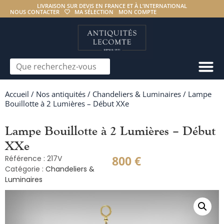
LIVRAISON SUR DEVIS EN FRANCE ET À L’INTERNATIONAL
NOUS CONTACTER
MA SÉLECTION
MON COMPTE
Accueil
/
Nos antiquités
/
Chandeliers & Luminaires
/ Lampe
Bouillotte à 2 Lumières – Début XXe
Lampe Bouillotte à 2 Lumières – Début
XXe
800
€
Référence : 217V
Catégorie :
Chandeliers &
Luminaires