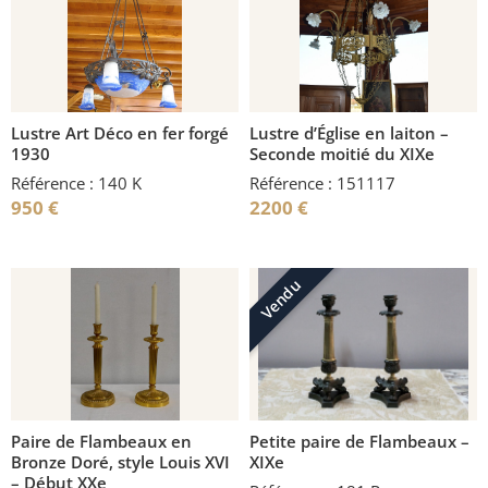
Lustre Art Déco en fer forgé
Lustre d’Église en laiton –
1930
Seconde moitié du XIXe
Référence : 140 K
Référence : 151117
950
€
2200
€
Vendu
Paire de Flambeaux en
Petite paire de Flambeaux –
Bronze Doré, style Louis XVI
XIXe
– Début XXe