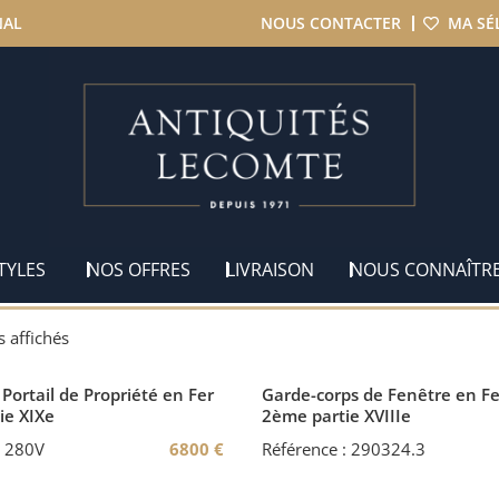
NAL
NOUS CONTACTER
MA SÉ
TYLES
NOS OFFRES
LIVRAISON
NOUS CONNAÎTR
s affichés
Portail de Propriété en Fer
Garde-corps de Fenêtre en Fe
tie XIXe
2ème partie XVIIIe
: 280V
6800
€
Référence : 290324.3