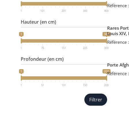
Référence 
1
101
201
300
400
Hauteur (en cm)
Rares Port
Louis XIV,
1
300
Référence 
1
76
151
225
300
Profondeur (en cm)
Porte Afgh
1
200
Référence 
1
51
101
150
200
Filtrer