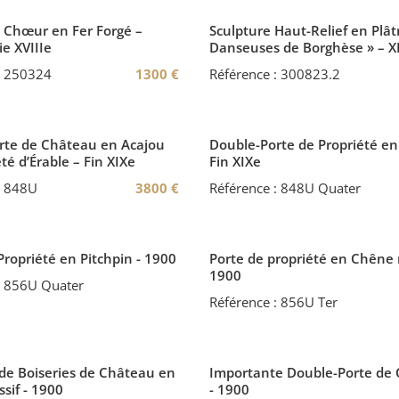
e Chœur en Fer Forgé –
Sculpture Haut-Relief en Plâtr
e XVIIIe
Danseuses de Borghèse » – X
: 250324
1300
€
Référence : 300823.2
rte de Château en Acajou
Double-Porte de Propriété en
é d’Érable – Fin XIXe
Fin XIXe
: 848U
3800
€
Référence : 848U Quater
Propriété en Pitchpin - 1900
Porte de propriété en Chêne 
1900
: 856U Quater
Référence : 856U Ter
de Boiseries de Château en
Importante Double-Porte de
sif - 1900
- 1900