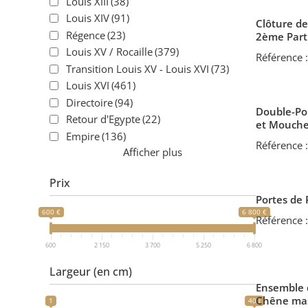
Louis XIII
(38)
Louis XIV
(91)
Clôture d
Régence
(23)
2ème Parti
Louis XV / Rocaille
(379)
Référence 
Transition Louis XV - Louis XVI
(73)
Louis XVI
(461)
Directoire
(94)
Double-Po
Retour d'Egypte
(22)
et Mouchet
Empire
(136)
Référence 
Afficher plus
Prix
Portes de 
600 €
6 800 €
Référence 
600
2 150
3 700
5 250
6 800
Largeur (en cm)
Ensemble 
Chêne mas
1
400