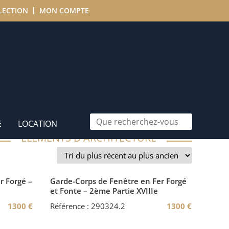
LECTION
MON COMPTE
E
LOCATION
ÉLÉMENTS D'ARCHITECTURE
r Forgé –
Garde-Corps de Fenêtre en Fer Forgé
et Fonte – 2ème Partie XVIIIe
1300
€
Référence : 290324.2
1300
€