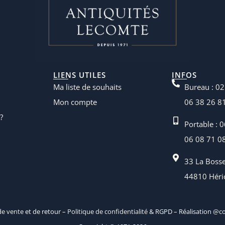
LIENS UTILES
INFOS
Ma liste de souhaits
Bureau : 02
Mon compte
06 38 26 8
?
Portable : 
06 08 71 0
33 La Boss
44810 Héri
de vente
et de retour –
Politique de confidentialité
& RGPD – Réalisation
@co