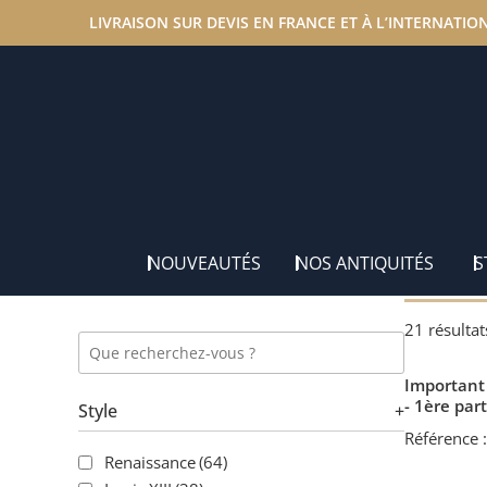
LIVRAISON SUR DEVIS EN FRANCE ET À L’INTERNATIO
Accueil
/
Nos antiquités
/ Éléments d'Architecture
NOUVEAUTÉS
NOS ANTIQUITÉS
S
21 résultat
Important 
- 1ère par
Style
+
Référence 
Renaissance
(64)