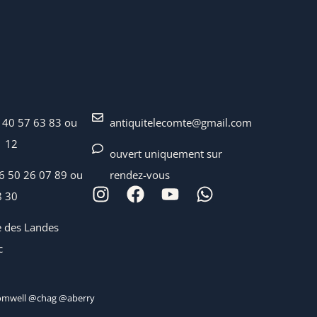
 40 57 63 83 ou
antiquitelecomte@gmail.com
1 12
ouvert uniquement sur
06 50 26 07 89 ou
rendez-vous
8 30
e des Landes
c
mwell
@chag @aberry