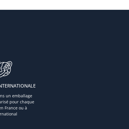
INTERNATIONALE
ns un emballage
urisé pour chaque
 en France ou à
ernational