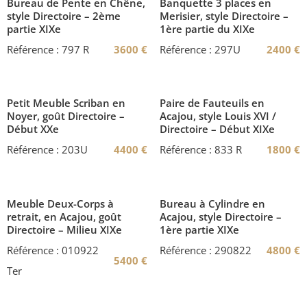
Bureau de Pente en Chêne,
Banquette 3 places en
style Directoire – 2ème
Merisier, style Directoire –
partie XIXe
1ère partie du XIXe
Référence : 797 R
3600
€
Référence : 297U
2400
€
Petit Meuble Scriban en
Paire de Fauteuils en
Noyer, goût Directoire –
Acajou, style Louis XVI /
Début XXe
Directoire – Début XIXe
Référence : 203U
4400
€
Référence : 833 R
1800
€
Meuble Deux-Corps à
Bureau à Cylindre en
retrait, en Acajou, goût
Acajou, style Directoire –
Directoire – Milieu XIXe
1ère partie XIXe
Référence : 010922
Référence : 290822
4800
€
5400
€
Ter