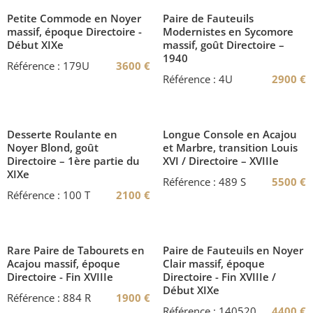
Petite Commode en Noyer
Paire de Fauteuils
massif, époque Directoire -
Modernistes en Sycomore
Début XIXe
massif, goût Directoire –
1940
Référence : 179U
3600
€
Référence : 4U
2900
€
Desserte Roulante en
Longue Console en Acajou
Noyer Blond, goût
et Marbre, transition Louis
Directoire – 1ère partie du
XVI / Directoire – XVIIIe
XIXe
Référence : 489 S
5500
€
Référence : 100 T
2100
€
Rare Paire de Tabourets en
Paire de Fauteuils en Noyer
Acajou massif, époque
Clair massif, époque
Directoire - Fin XVIIIe
Directoire - Fin XVIIIe /
Début XIXe
Référence : 884 R
1900
€
Référence : 140520
4400
€