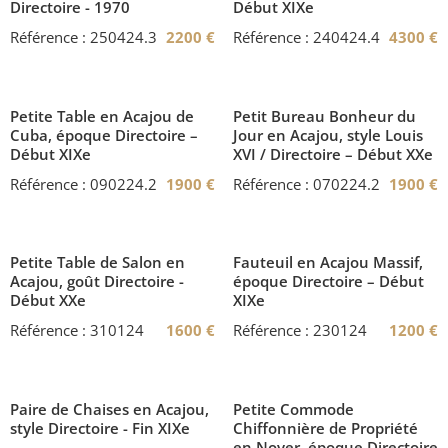
Directoire - 1970
Début XIXe
Référence : 250424.3
2200
€
Référence : 240424.4
4300
€
Petite Table en Acajou de
Petit Bureau Bonheur du
Cuba, époque Directoire –
Jour en Acajou, style Louis
Début XIXe
XVI / Directoire – Début XXe
Référence : 090224.2
1900
€
Référence : 070224.2
1900
€
Petite Table de Salon en
Fauteuil en Acajou Massif,
Acajou, goût Directoire -
époque Directoire – Début
Début XXe
XIXe
Référence : 310124
1600
€
Référence : 230124
1200
€
Paire de Chaises en Acajou,
Petite Commode
style Directoire - Fin XIXe
Chiffonnière de Propriété
en Noyer, époque Directoire