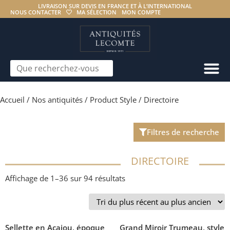
LIVRAISON SUR DEVIS EN FRANCE ET À L’INTERNATIONAL
NOUS CONTACTER
MA SÉLECTION
MON COMPTE
Accueil
/
Nos antiquités
/ Product Style / Directoire
Filtres de recherche
DIRECTOIRE
Affichage de 1–36 sur 94 résultats
Sellette en Acajou, époque
Grand Miroir Trumeau, style