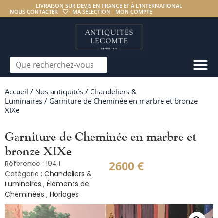
LIVRAISON SUR DEVIS EN FRANCE ET À L’INTERNATIONAL
NOUS CONTACTER
MA SÉLECTION
MON COMPTE
Accueil
/
Nos antiquités
/
Chandeliers &
Luminaires
/ Garniture de Cheminée en marbre et bronze
XIXe
Garniture de Cheminée en marbre et
bronze XIXe
2600
€
Référence : 194 I
Catégorie :
Chandeliers &
Luminaires
,
Éléments de
Cheminées
,
Horloges