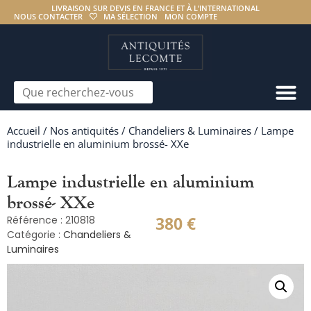
LIVRAISON SUR DEVIS EN FRANCE ET À L’INTERNATIONAL
NOUS CONTACTER
MA SÉLECTION
MON COMPTE
Accueil
/
Nos antiquités
/
Chandeliers & Luminaires
/ Lampe
industrielle en aluminium brossé- XXe
Lampe industrielle en aluminium
brossé- XXe
380
€
Référence : 210818
Catégorie :
Chandeliers &
Luminaires