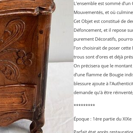
L’ensemble est sommé d’un G
Mouvementés, et où culmine u
Cet Objet est constitué de d
Défoncement, et il repose sur
purement Décoratifs, pourron
l’on choisirait de poser cette
trous sont d’ores et déjà pr
On précisera que le montant a
d’une flamme de Bougie indisc
blessure ajoute à l’Authentic
demande qu’à être réinventé, 
*********
Époque : 1ère partie du XIXe
Parfait état après restauratio