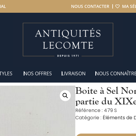
NAL
NOUS CONTACTER
MA SÉ
te à Sel Normande en Chêne – 1ère partie du XIXe
TYLES
NOS OFFRES
LIVRAISON
NOUS CONNAÎTR
Boite à Sel N
partie du XIX
Référence : 479 S
Catégorie :
Éléments de 