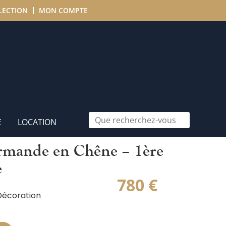
LECTION
MON COMPTE
E
LOCATION
ormande en Chêne – 1ère
e
780
€
Décoration