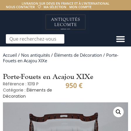
LIVRAISON SUR DEVIS EN FRANCE ET À L’INTERNATIONAL
NOUS CONTACTER
MA SÉLECTION
MON COMPTE
Accueil
/
Nos antiquités
/
Éléments de Décoration
/ Porte-
Fouets en Acajou XIXe
Porte-Fouets en Acajou XIXe
950
€
Référence : 1019 P
Catégorie :
Éléments de
Décoration