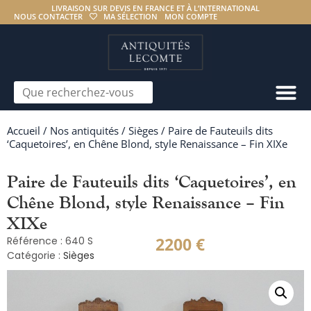
LIVRAISON SUR DEVIS EN FRANCE ET À L’INTERNATIONAL
NOUS CONTACTER
MA SÉLECTION
MON COMPTE
Accueil
/
Nos antiquités
/
Sièges
/ Paire de Fauteuils dits
‘Caquetoires’, en Chêne Blond, style Renaissance – Fin XIXe
Paire de Fauteuils dits ‘Caquetoires’, en
Chêne Blond, style Renaissance – Fin
XIXe
2200
€
Référence : 640 S
Catégorie :
Sièges