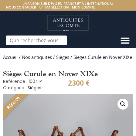
LIVRAISON SUR DEVIS EN FRANCE ET À L’INTERNATIONAL
NOUS CONTACTER
MA SÉLECTION
MON COMPTE
Accueil
/
Nos antiquités
/
Sièges
/ Sièges Curule en Noyer XIXe
Sièges Curule en Noyer XIXe
2300
€
Référence : 1004 P
Catégorie :
Sièges
Réservé