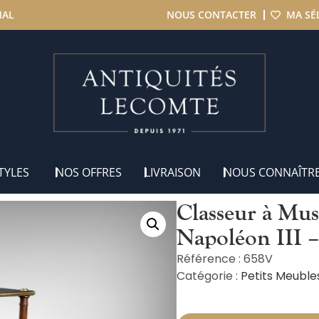
NAL
NOUS CONTACTER
MA SÉ
seur à Musique en Acajou, époque Napoléon III – 2ème partie XIX
TYLES
NOS OFFRES
LIVRAISON
NOUS CONNAÎTR
Classeur à Mu
Napoléon III 
Référence : 658V
Catégorie :
Petits Meuble