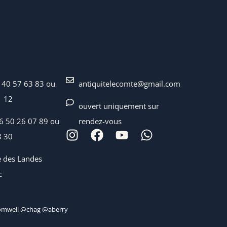
 40 57 63 83 ou
antiquitelecomte@gmail.com
1 12
ouvert uniquement sur
06 50 26 07 89 ou
rendez-vous
8 30
e des Landes
c
mwell
@chag @aberry