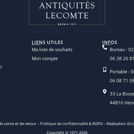
LIENS UTILES
INFOS
Ma liste de souhaits
Bureau : 02
Mon compte
06 38 26 8
?
Portable : 
06 08 71 0
33 La Boss
44810 Héri
de vente
et de retour –
Politique de confidentialité
& RGPD – Réalisation
@co
Copyright © 1971-2026