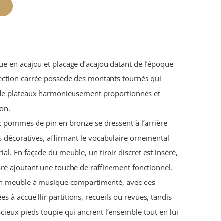
n
e en acajou et placage d’acajou datant de l’époque
ection carrée possède des montants tournés qui
de plateaux harmonieusement proportionnés et
ton.
ux pommes de pin en bronze se dressent à l’arrière
 décoratives, affirmant le vocabulaire ornemental
ial. En façade du meuble, un tiroir discret est inséré,
é ajoutant une touche de raffinement fonctionnel.
 en meuble à musique compartimenté, avec des
es à accueillir partitions, recueils ou revues, tandis
cieux pieds toupie qui ancrent l’ensemble tout en lui