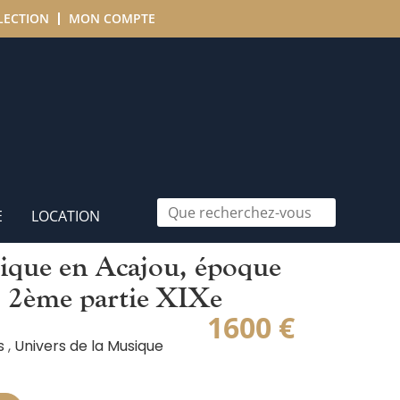
LECTION
MON COMPTE
e
E
LOCATION
sique en Acajou, époque
– 2ème partie XIXe
1600
€
s
,
Univers de la Musique