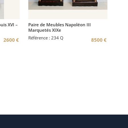
uis XVI –
Paire de Meubles Napoléon III
Marquetés XIXe
Référence : 234 Q
2600
€
8500
€