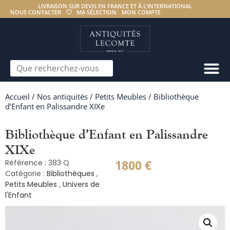
LIVRAISON SUR DEVIS EN FRANCE ET À L’INTERNATIONAL
NOUS CONTACTER
MA SÉLECTION
MON COMPTE
Accueil
/
Nos antiquités
/
Petits Meubles
/ Bibliothèque
d’Enfant en Palissandre XIXe
Bibliothèque d’Enfant en Palissandre
XIXe
1800
€
Référence : 383 Q
Catégorie :
Bibliothèques
,
Petits Meubles
,
Univers de
l'Enfant