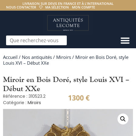
LIVRAISON SUR DEVIS EN FRANCE ET À L’INTERNATIONAL
NOUS CONTACTER
MA SÉLECTION
MON COMPTE
Accueil
/
Nos antiquités
/
Miroirs
/ Miroir en Bois Doré, style
Louis XVI – Début XXe
Miroir en Bois Doré, style Louis XVI –
Début XXe
1300
€
Référence : 310523.2
Catégorie :
Miroirs