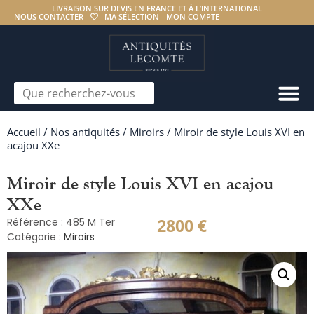
LIVRAISON SUR DEVIS EN FRANCE ET À L’INTERNATIONAL
NOUS CONTACTER
MA SÉLECTION
MON COMPTE
Accueil
/
Nos antiquités
/
Miroirs
/ Miroir de style Louis XVI en
acajou XXe
Miroir de style Louis XVI en acajou
XXe
2800
€
Référence : 485 M Ter
Catégorie :
Miroirs