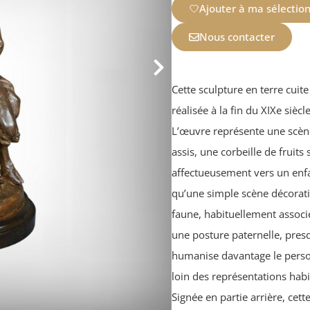
Ajouter à ma sélectio
Nous contacter
Cette sculpture en terre cuite
réalisée à la fin du XIXe sièc
L’œuvre représente une scèn
assis, une corbeille de fruit
affectueusement vers un enfan
qu’une simple scène décorati
faune, habituellement associé 
une posture paternelle, presq
humanise davantage le personn
loin des représentations habi
Signée en partie arrière, ce