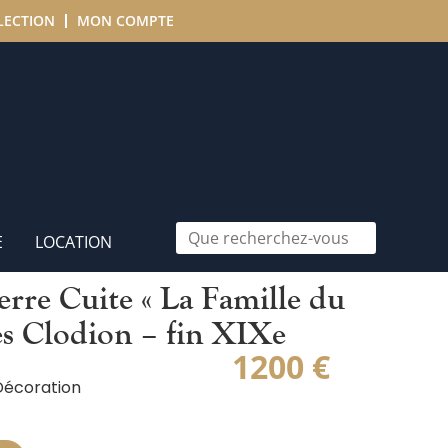
LECTION
MON COMPTE
in XIXe
E
LOCATION
erre Cuite « La Famille du
ès Clodion – fin XIXe
1200
€
Décoration