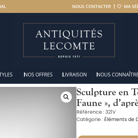
NAL
NOUS CONTACTER
MA SÉ
lpture en Terre Cuite « La Famille du Faune », d’après Clodion – f
TYLES
NOS OFFRES
LIVRAISON
NOUS CONNAÎTR
Sculpture en T
Faune », d’apr
Référence : 321V
Catégorie :
Éléments de 