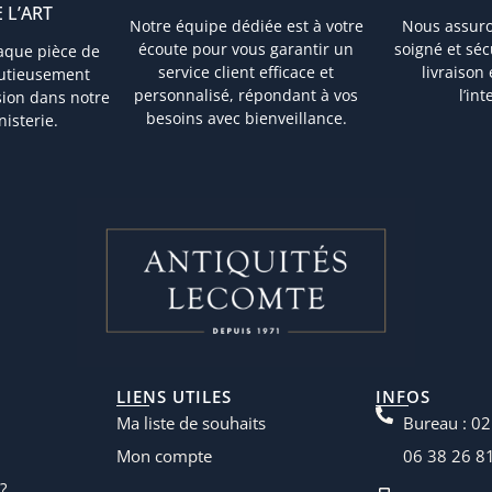
 L’ART
Notre équipe dédiée est à votre
Nous assur
écoute pour vous garantir un
soigné et sé
aque pièce de
service client efficace et
livraison
nutieusement
personnalisé, répondant à vos
l’in
sion dans notre
besoins avec bienveillance.
nisterie.
LIENS UTILES
INFOS
Ma liste de souhaits
Bureau : 02
Mon compte
06 38 26 8
?