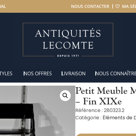
NAL
NOUS CONTACTER
MA SÉ
it Meuble Mural en Bois Laqué, Chine – Fin XIXe
TYLES
NOS OFFRES
LIVRAISON
NOUS CONNAÎTR
Petit Meuble 
– Fin XIXe
Référence : 280323.2
Catégorie :
Éléments de 