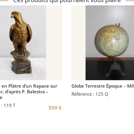
 en Plâtre d’un Rapace sur
Globe Terrestre Époque – Mi
r, d’après P. Balestra –
Référence : 125 Q
e
 : 119 T
550
€