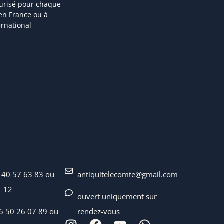
curisé pour chaque
 en France ou à
ternational
 40 57 63 83 ou
antiquitelecomte@gmail.com
1 12
ouvert uniquement sur
06 50 26 07 89 ou
rendez-vous