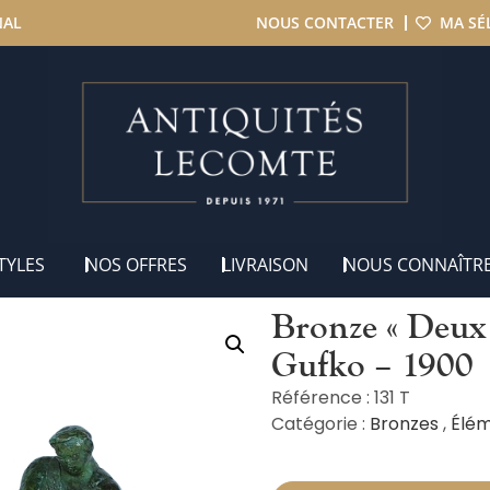
NAL
NOUS CONTACTER
MA SÉ
nze « Deux Pêcheurs à la barre», par Gufko – 1900
TYLES
NOS OFFRES
LIVRAISON
NOUS CONNAÎTR
Bronze « Deux 
Gufko – 1900
Référence : 131 T
Catégorie :
Bronzes
,
Élém