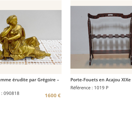
emme érudite par Grégoire –
Porte-Fouets en Acajou XIXe
Référence : 1019 P
 : 090818
1600
€