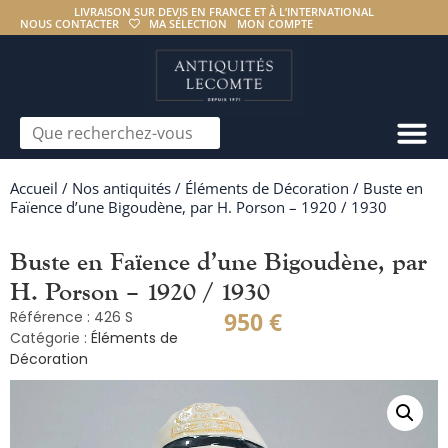
LIVRAISON SUR DEVIS EN FRANCE ET À L’INTERNATIONAL
NOUS CONTACTER
MA SÉLECTION
MON COMPTE
Accueil
/
Nos antiquités
/
Éléments de Décoration
/ Buste en
Faïence d’une Bigoudène, par H. Porson – 1920 / 1930
Buste en Faïence d’une Bigoudène, par
H. Porson – 1920 / 1930
950
€
Référence : 426 S
Catégorie :
Éléments de
Décoration