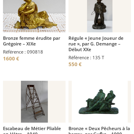
Bronze femme érudite par
Régule « Jeune Joueur de
Grégoire – XIXe
rue », par G. Demange –
Début XXe
Référence : 090818
Référence : 135 T
1600
€
550
€
Escabeau de Métier Pliable
Bronze « Deux Pêcheurs à la
en Hêtre – 1940
barre», par Gufko – 1900