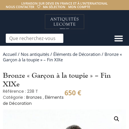
LIVRAISON SUR DEVIS EN FRANCE ET À L’INTERNATIONAL
NOUS CONTACTER
MA SÉLECTION
MON COMPTE
Accueil
/
Nos antiquités
/
Éléments de Décoration
/ Bronze «
Garçon à la toupie » – Fin XIXe
Bronze « Garçon à la toupie » – Fin
XIXe
650
€
Référence : 238 T
Catégorie :
Bronzes
,
Éléments
de Décoration