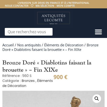
LIVRAISON SUR DEVIS EN FRANCE ET À L’INTERNATIONAL
NOUS CONTACTER
MA SÉLECTION
MON COMPTE
Accueil
/
Nos antiquités
/
Éléments de Décoration
/ Bronze
Doré « Diablotins faisant la brouette » – Fin XIXe
Bronze Doré « Diablotins faisant la
brouette » – Fin XIXe
900
€
Référence : 560 S
Catégorie :
Bronzes
,
Éléments
de Décoration