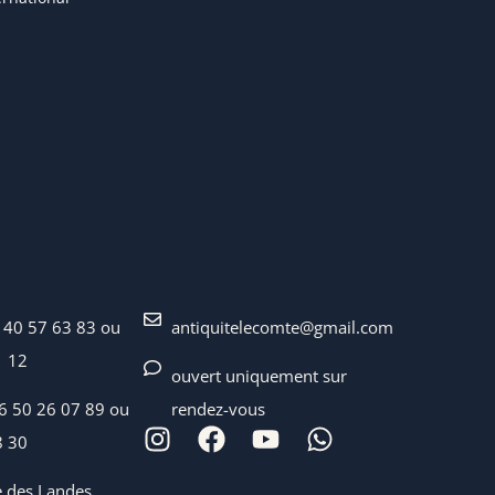
 40 57 63 83 ou
antiquitelecomte@gmail.com
1 12
ouvert uniquement sur
06 50 26 07 89 ou
rendez-vous
8 30
e des Landes