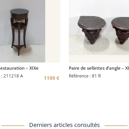
Restauration – XIXe
Paire de sellettes d’angle – X
 : 211218 A
Référence : 81 R
1100
€
Derniers articles consultés