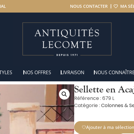
NAL
NOUS CONTACTER
MA SÉ
te en Acajou XXe
TYLES
NOS OFFRES
LIVRAISON
NOUS CONNAÎTR
Sellette en Ac
Référence : 679 L
Catégorie :
Colonnes & Se
Ajouter à ma sélectio