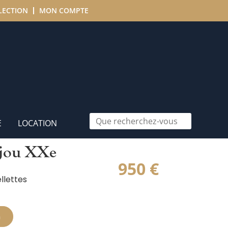
LECTION
MON COMPTE
E
LOCATION
ajou XXe
950
€
llettes
n