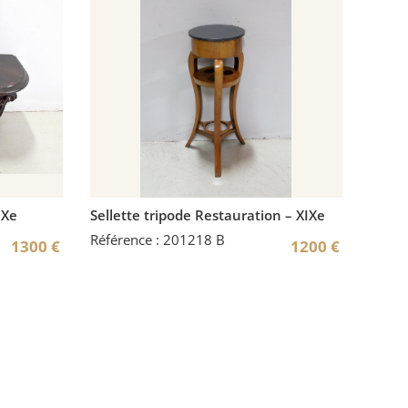
IXe
Sellette tripode Restauration – XIXe
Référence : 201218 B
1300
€
1200
€