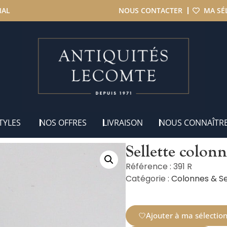
NAL
NOUS CONTACTER
MA SÉ
te colonne Louis XVI – 1900
TYLES
NOS OFFRES
LIVRAISON
NOUS CONNAÎTR
Sellette colon
Référence : 391 R
Catégorie :
Colonnes & Se
Ajouter à ma sélectio