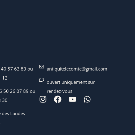
 40 57 63 83 ou
antiquitelecomte@gmail.com
1 12
ouvert uniquement sur
06 50 26 07 89 ou
rendez-vous
8 30
e des Landes
c