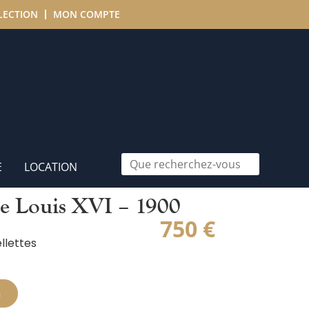
LECTION
MON COMPTE
E
LOCATION
ne Louis XVI – 1900
750
€
llettes
n