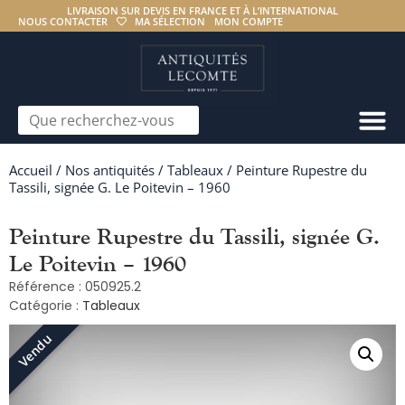
LIVRAISON SUR DEVIS EN FRANCE ET À L’INTERNATIONAL
NOUS CONTACTER
MA SÉLECTION
MON COMPTE
Accueil
/
Nos antiquités
/
Tableaux
/ Peinture Rupestre du
Tassili, signée G. Le Poitevin – 1960
Peinture Rupestre du Tassili, signée G.
Le Poitevin – 1960
Référence : 050925.2
Catégorie :
Tableaux
Vendu