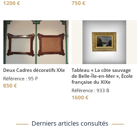
1200
€
750
€
Deux Cadres décoratifs XXe
Tableau « La côte sauvage
de Belle-Île-en-Mer », École
Référence : 95 P
française du XIXe
850
€
Référence : 933 B
1600
€
Derniers articles consultés