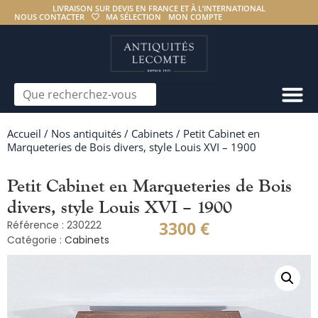
LIVRAISON SUR DEVIS EN FRANCE ET À L’INTERNATIONAL
NOUS CONTACTER
MA SÉLECTION
MON COMPTE
Accueil
/
Nos antiquités
/
Cabinets
/ Petit Cabinet en
Marqueteries de Bois divers, style Louis XVI – 1900
Petit Cabinet en Marqueteries de Bois
divers, style Louis XVI – 1900
3300
€
Référence : 230222
Catégorie :
Cabinets