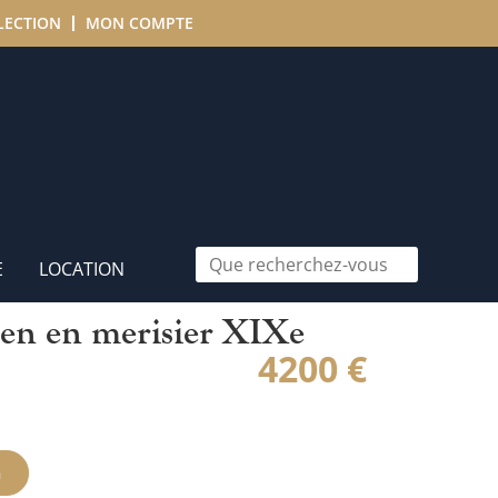
LECTION
MON COMPTE
E
LOCATION
en en merisier XIXe
4200
€
n