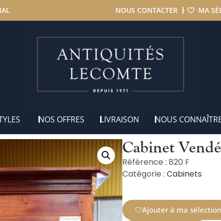
NAL
NOUS CONTACTER
MA SÉ
n merisier XIXe
TYLES
NOS OFFRES
LIVRAISON
NOUS CONNAÎTR
Cabinet Vendé
Référence : 820 F
Catégorie :
Cabinets
Ajouter à ma sélectio