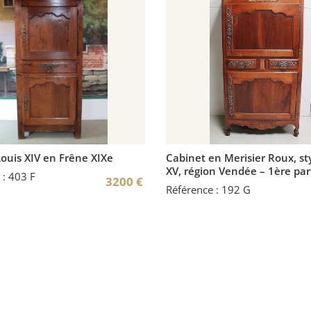
ouis XIV en Frêne XIXe
Cabinet en Merisier Roux, st
XV, région Vendée – 1ère par
 : 403 F
3200
€
Référence : 192 G