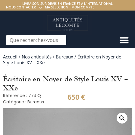
LIVRAISON SUR DEVIS EN FRANCE ET À L’INTERNATIONAL
NOUS CONTACTER
MA SÉLECTION
MON COMPTE
Accueil
/
Nos antiquités
/
Bureaux
/ Écritoire en Noyer de
Style Louis XV – XXe
Écritoire en Noyer de Style Louis XV –
XXe
650
€
Référence : 773 Q
Catégorie :
Bureaux