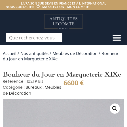
LIVRAISON SUR DEVIS EN FRANCE ET À L’INTERNATIONAL
NOUS CONTACTER
MA SÉLECTION
MON COMPTE
Accueil
/
Nos antiquités
/
Meubles de Décoration
/ Bonheur
du Jour en Marqueterie XIXe
Bonheur du Jour en Marqueterie XIXe
6600
€
Référence : 1021 P Bis
Catégorie :
Bureaux
,
Meubles
de Décoration