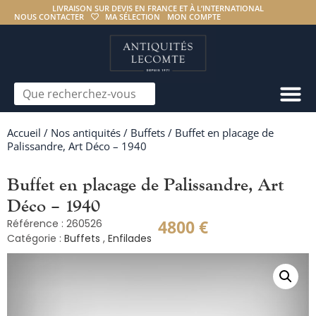
LIVRAISON SUR DEVIS EN FRANCE ET À L’INTERNATIONAL
NOUS CONTACTER
MA SÉLECTION
MON COMPTE
Accueil
/
Nos antiquités
/
Buffets
/ Buffet en placage de
Palissandre, Art Déco – 1940
Buffet en placage de Palissandre, Art
Déco – 1940
4800
€
Référence : 260526
Catégorie :
Buffets
,
Enfilades