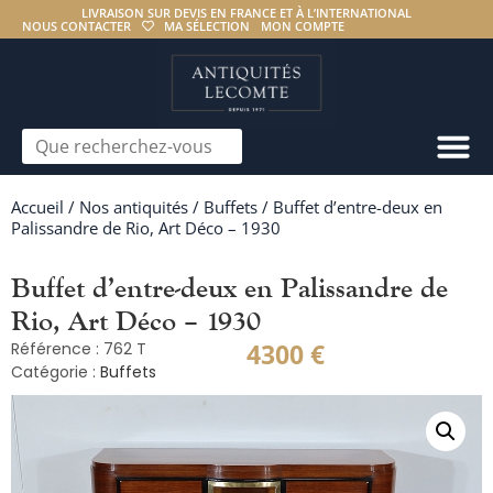
LIVRAISON SUR DEVIS EN FRANCE ET À L’INTERNATIONAL
NOUS CONTACTER
MA SÉLECTION
MON COMPTE
Accueil
/
Nos antiquités
/
Buffets
/ Buffet d’entre-deux en
Palissandre de Rio, Art Déco – 1930
Buffet d’entre-deux en Palissandre de
Rio, Art Déco – 1930
4300
€
Référence : 762 T
Catégorie :
Buffets