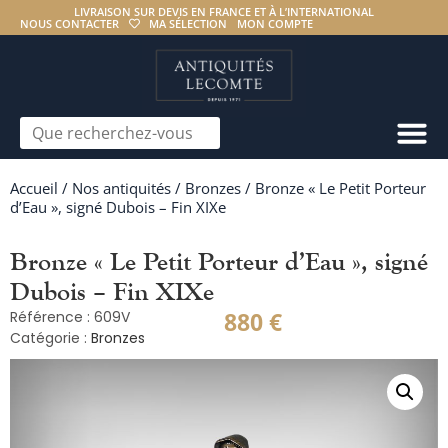
LIVRAISON SUR DEVIS EN FRANCE ET À L’INTERNATIONAL
NOUS CONTACTER
MA SÉLECTION
MON COMPTE
Accueil
/
Nos antiquités
/
Bronzes
/ Bronze « Le Petit Porteur
d’Eau », signé Dubois – Fin XIXe
Bronze « Le Petit Porteur d’Eau », signé
Dubois – Fin XIXe
880
€
Référence : 609V
Catégorie :
Bronzes