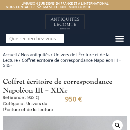
LIVRAISON SUR DEVIS EN FRANCE ET À L’INTERNATIONAL
NOUS CONTACTER
MA SÉLECTION
MON COMPTE
Accueil
/
Nos antiquités
/
Univers de l'Écriture et de la
Lecture
/ Coffret écritoire de correspondance Napoléon III –
XIXe
Coffret écritoire de correspondance
Napoléon III – XIXe
950
€
Référence : 933 Q
Catégorie :
Univers de
l'Écriture et de la Lecture