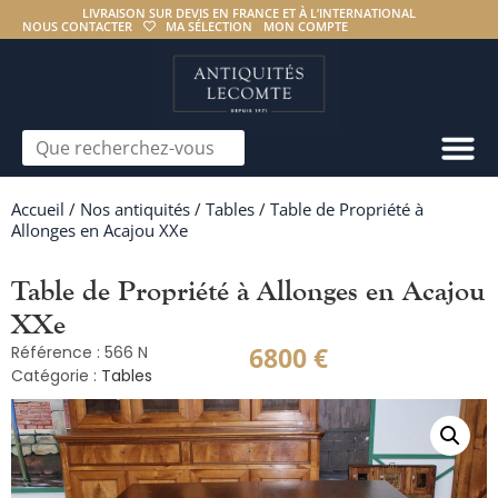
LIVRAISON SUR DEVIS EN FRANCE ET À L’INTERNATIONAL
NOUS CONTACTER
MA SÉLECTION
MON COMPTE
Accueil
/
Nos antiquités
/
Tables
/ Table de Propriété à
Allonges en Acajou XXe
Table de Propriété à Allonges en Acajou
XXe
6800
€
Référence : 566 N
Catégorie :
Tables