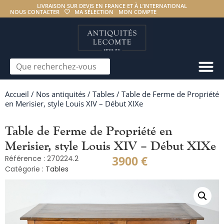
LIVRAISON SUR DEVIS EN FRANCE ET À L’INTERNATIONAL
NOUS CONTACTER
MA SÉLECTION
MON COMPTE
Accueil
/
Nos antiquités
/
Tables
/ Table de Ferme de Propriété
en Merisier, style Louis XIV – Début XIXe
Table de Ferme de Propriété en
Merisier, style Louis XIV – Début XIXe
3900
€
Référence : 270224.2
Catégorie :
Tables