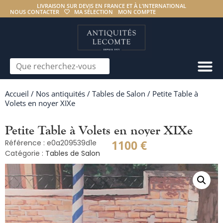
LIVRAISON SUR DEVIS EN FRANCE ET À L’INTERNATIONAL
NOUS CONTACTER
MA SÉLECTION
MON COMPTE
Accueil
/
Nos antiquités
/
Tables de Salon
/ Petite Table à
Volets en noyer XIXe
Petite Table à Volets en noyer XIXe
1100
€
Référence : e0a209539d1e
Catégorie :
Tables de Salon