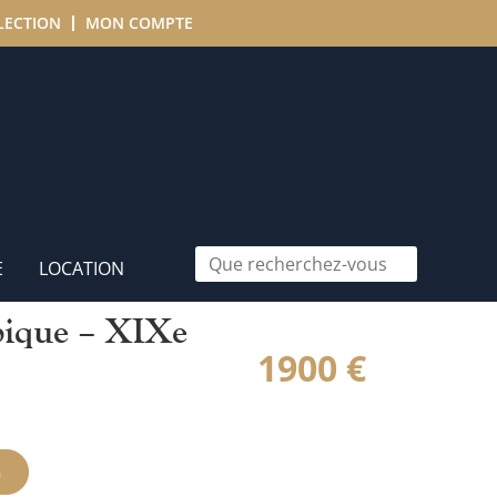
LECTION
MON COMPTE
E
LOCATION
pique – XIXe
1900
€
n