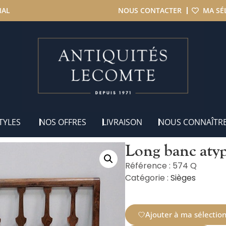
NAL
NOUS CONTACTER
MA SÉ
– XIXe
TYLES
NOS OFFRES
LIVRAISON
NOUS CONNAÎTR
Long banc aty
Référence : 574 Q
Catégorie :
Sièges
Ajouter à ma sélectio