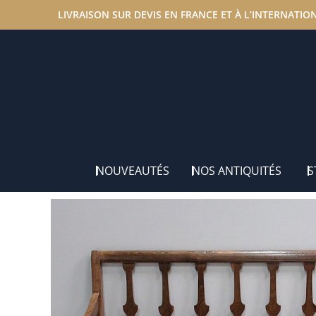
LIVRAISON SUR DEVIS EN FRANCE ET À L’INTERNATIO
Accueil
/
Nos antiquités
/
Sièges
/ Long banc atypique 
NOUVEAUTÉS
NOS ANTIQUITÉS
S