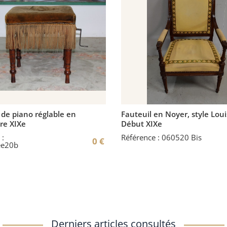
de piano réglable en
Fauteuil en Noyer, style Loui
re XIXe
Début XIXe
 :
Référence : 060520 Bis
0
€
ee20b
Derniers articles consultés