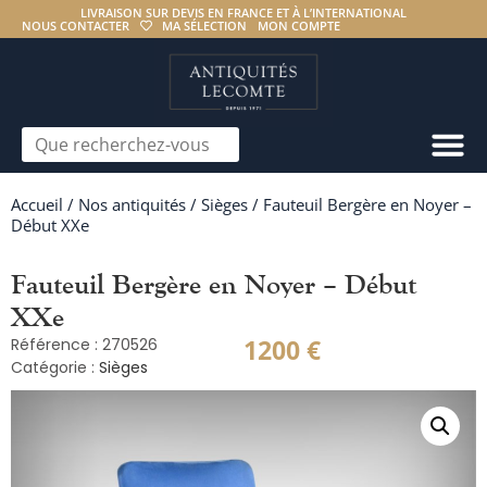
LIVRAISON SUR DEVIS EN FRANCE ET À L’INTERNATIONAL
NOUS CONTACTER
MA SÉLECTION
MON COMPTE
Accueil
/
Nos antiquités
/
Sièges
/ Fauteuil Bergère en Noyer –
Début XXe
Fauteuil Bergère en Noyer – Début
XXe
1200
€
Référence : 270526
Catégorie :
Sièges