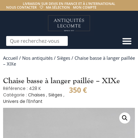
LIVRAISON SUR DEVIS EN FRANCE ET À L’INTERNATIONAL
NOUS CONTACTER
MA SÉLECTION
MON COMPTE
Accueil
/
Nos antiquités
/
Sièges
/ Chaise basse à langer paillée
– XIXe
Chaise basse à langer paillée – XIXe
350
€
Référence : 428 K
Catégorie :
Chaises
,
Sièges
,
Univers de l'Enfant