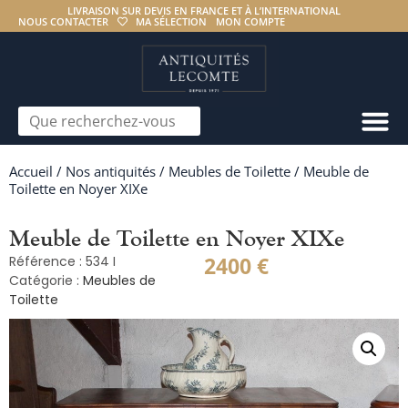
LIVRAISON SUR DEVIS EN FRANCE ET À L’INTERNATIONAL
NOUS CONTACTER
MA SÉLECTION
MON COMPTE
Accueil
/
Nos antiquités
/
Meubles de Toilette
/ Meuble de
Toilette en Noyer XIXe
Meuble de Toilette en Noyer XIXe
2400
€
Référence : 534 I
Catégorie :
Meubles de
Toilette