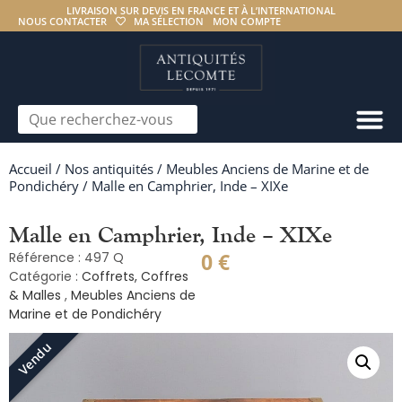
LIVRAISON SUR DEVIS EN FRANCE ET À L’INTERNATIONAL
NOUS CONTACTER
MA SÉLECTION
MON COMPTE
Accueil
/
Nos antiquités
/
Meubles Anciens de Marine et de
Pondichéry
/ Malle en Camphrier, Inde – XIXe
Malle en Camphrier, Inde – XIXe
0
€
Référence : 497 Q
Catégorie :
Coffrets, Coffres
& Malles
,
Meubles Anciens de
Marine et de Pondichéry
Vendu