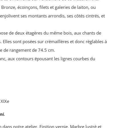
ronze, écoinçons, filets et galeries de laiton, ou
enjolivent ses montants arrondis, ses côtés cintrés, et
mpose de deux étagères du même bois, aux chants de
. Elles sont posées sur crémaillères et donc réglables à
ale de rangement de 74.5 cm.
nc, aux contours épousant les lignes courbes du
 XIXe
ni.
n dans notre atelier. Finition vernie. Marbre lustré et