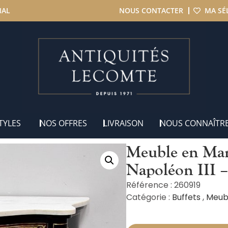
NAL
NOUS CONTACTER
MA SÉ
ble en Marqueterie Boulle, époque Napoléon III – Milieu XIXe
TYLES
NOS OFFRES
LIVRAISON
NOUS CONNAÎTR
Meuble en Mar
Napoléon III 
Référence : 260919
Catégorie :
Buffets
,
Meub