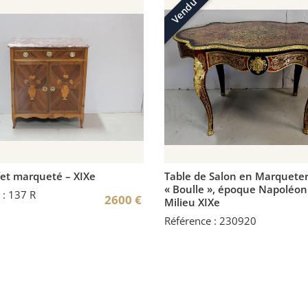
Vendu
fet marqueté – XIXe
Table de Salon en Marqueter
« Boulle », époque Napoléon 
 : 137 R
2600
€
Milieu XIXe
Référence : 230920