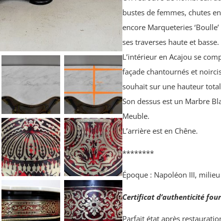
bustes de femmes, chutes en B
encore Marqueteries ‘Boulle’ 
ses traverses haute et basse.
L’intérieur en Acajou se co
façade chantournés et noircis
souhait sur une hauteur tot
Son dessus est un Marbre Bla
Meuble.
L’arrière est en Chêne.
********
Époque : Napoléon III, milieu
Certificat d’authenticité four
Parfait état après restauratio