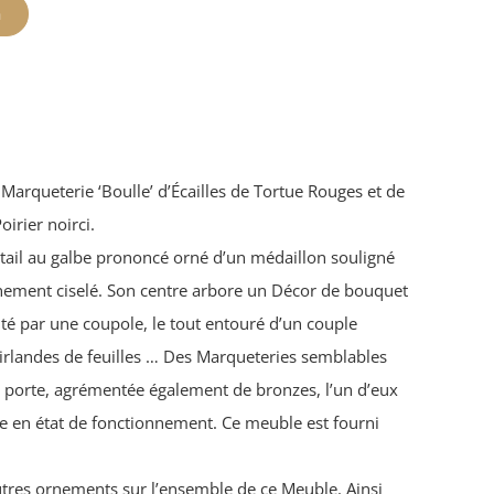
n
Marqueterie ‘Boulle’ d’Écailles de Tortue Rouges et de
irier noirci.
ntail au galbe prononcé orné d’un médaillon souligné
inement ciselé. Son centre arbore un Décor de bouquet
ité par une coupole, le tout entouré d’un couple
uirlandes de feuilles … Des Marqueteries semblables
te porte, agrémentée également de bronzes, l’un d’eux
re en état de fonctionnement. Ce meuble est fourni
res ornements sur l’ensemble de ce Meuble. Ainsi