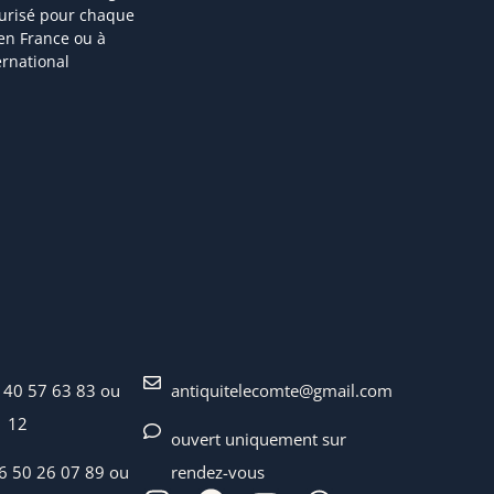
curisé pour chaque
 en France ou à
ternational
 40 57 63 83 ou
antiquitelecomte@gmail.com
1 12
ouvert uniquement sur
06 50 26 07 89 ou
rendez-vous