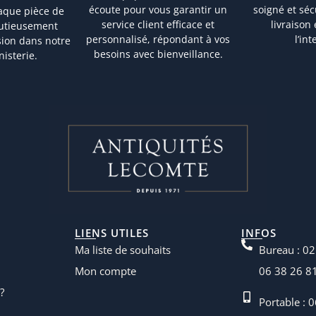
écoute pour vous garantir un
soigné et sé
aque pièce de
service client efficace et
livraison
nutieusement
personnalisé, répondant à vos
l’in
sion dans notre
besoins avec bienveillance.
nisterie.
LIENS UTILES
INFOS
Ma liste de souhaits
Bureau : 02
Mon compte
06 38 26 8
?
Portable : 