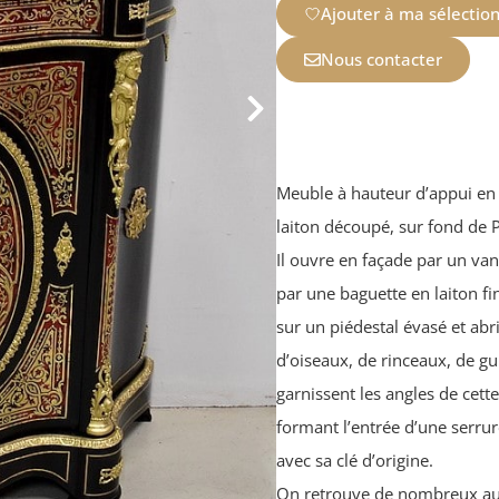
Ajouter à ma sélectio
Nous contacter
Meuble à hauteur d’appui en 
laiton découpé, sur fond de Po
Il ouvre en façade par un va
par une baguette en laiton f
sur un piédestal évasé et abr
d’oiseaux, de rinceaux, de g
garnissent les angles de cet
formant l’entrée d’une serru
avec sa clé d’origine.
On retrouve de nombreux aut