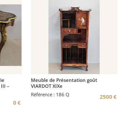
ie
Meuble de Présentation goût
III –
VIARDOT XIXe
Référence : 186 Q
2500
€
0
€