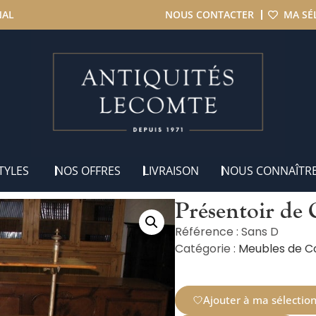
NAL
NOUS CONTACTER
MA SÉ
Métiers
/ Présentoir de Commerce Epoque 1900
TYLES
NOS OFFRES
LIVRAISON
NOUS CONNAÎTR
Présentoir de
Référence : Sans D
Catégorie :
Meubles de C
Ajouter à ma sélectio