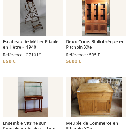
Escabeau de Métier Pliable
Deux-Corps Bibliothèque en
en Hêtre – 1940
Pitchpin XXe
Référence : 071019
Référence : 535 P
650
€
5600
€
Ensemble Vitrine sur
Meuble de Commerce en
Console en Acajou – 1ère
Pitchpin XXe