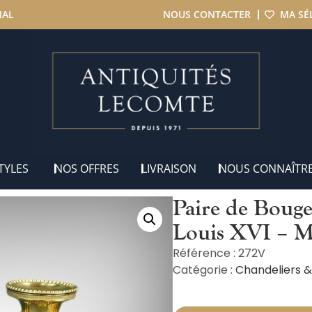
NAL
NOUS CONTACTER
MA SÉ
aire de Bougeoirs en Bronze Doré, style Louis XVI – Milieu XIXe
TYLES
NOS OFFRES
LIVRAISON
NOUS CONNAÎTR
Paire de Bouge
Louis XVI – M
Référence : 272V
Catégorie :
Chandeliers &