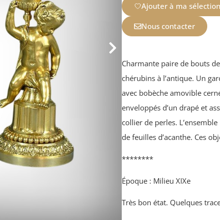
Ajouter à ma sélectio
Nous contacter
Charmante paire de bouts de 
chérubins à l’antique. Un gar
avec bobèche amovible cernée
enveloppés d’un drapé et ass
collier de perles. L’ensembl
de feuilles d’acanthe. Ces obj
********
Époque : Milieu XIXe
Très bon état. Quelques trac