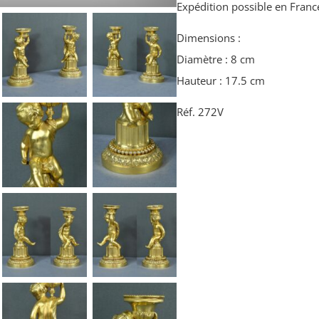
Expédition possible en France 
Dimensions :
Diamètre : 8 cm
Hauteur : 17.5 cm
Réf. 272V