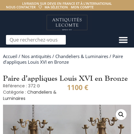
LIVRAISON SUR DEVIS EN FRANCE ET À L’INTERNATIONAL
NOUS CONTACTER
MA SÉLECTION
MON COMPTE
Accueil
/
Nos antiquités
/
Chandeliers & Luminaires
/ Paire
d’appliques Louis XVI en Bronze
Paire d’appliques Louis XVI en Bronze
1100
€
Référence : 372 G
Catégorie :
Chandeliers &
Luminaires