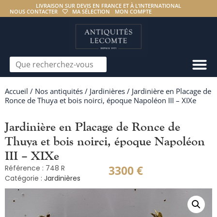
LIVRAISON SUR DEVIS EN FRANCE ET À L’INTERNATIONAL
NOUS CONTACTER
MA SÉLECTION
MON COMPTE
Accueil
/
Nos antiquités
/
Jardinières
/ Jardinière en Placage de
Ronce de Thuya et bois noirci, époque Napoléon III – XIXe
Jardinière en Placage de Ronce de
Thuya et bois noirci, époque Napoléon
III – XIXe
3300
€
Référence : 748 R
Catégorie :
Jardinières