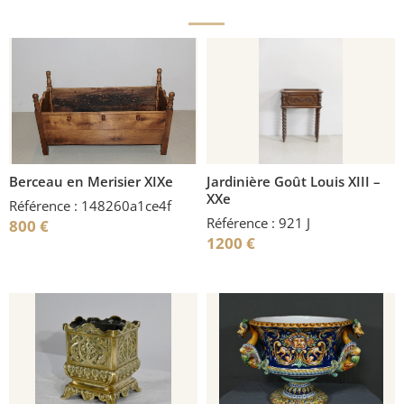
Berceau en Merisier XIXe
Jardinière Goût Louis XIII –
XXe
Référence : 148260a1ce4f
Référence : 921 J
800
€
1200
€