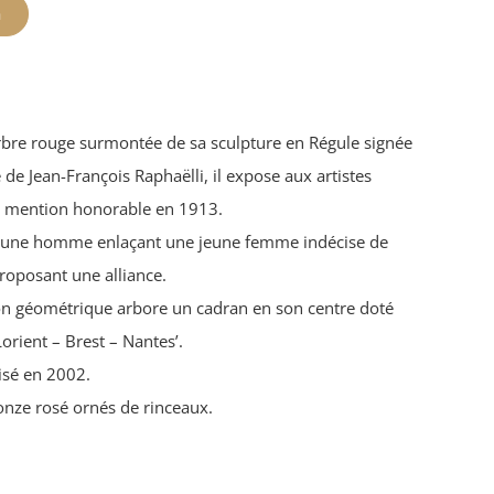
n
re rouge surmontée de sa sculpture en Régule signée
de Jean-François Raphaëlli, il expose aux artistes
re, mention honorable en 1913.
jeune homme enlaçant une jeune femme indécise de
roposant une alliance.
n géométrique arbore un cadran en son centre doté
Lorient – Brest – Nantes’.
isé en 2002.
onze rosé ornés de rinceaux.