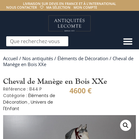
LIVRAISON SUR DEVIS EN FRANCE ET À L’INTERNATIONAL
NOUS CONTACTER
MA SÉLECTION
MON COMPTE
Accueil
/
Nos antiquités
/
Éléments de Décoration
/ Cheval de
Manège en Bois XXe
Cheval de Manège en Bois XXe
4600
€
Référence : 844 P
Catégorie :
Éléments de
Décoration
,
Univers de
l'Enfant