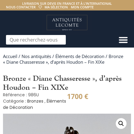
LIVRAISON SUR DEVIS EN FRANCE ET À L’INTERNATIONAL
NOUS CONTACTER
MA SÉLECTION
MON COMPTE
Accueil
/
Nos antiquités
/
Éléments de Décoration
/ Bronze
« Diane Chasseresse », d’après Houdon – Fin XIXe
Bronze « Diane Chasseresse », d’après
Houdon – Fin XIXe
1700
€
Référence : 986U
Catégorie :
Bronzes
,
Éléments
de Décoration