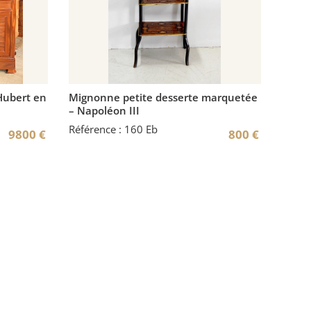
 Hubert en
Mignonne petite desserte marquetée
– Napoléon III
Référence : 160 Eb
9800
€
800
€