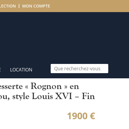
LECTION
MON COMPTE
E
LOCATION
esserte « Rognon » en
ou, style Louis XVI – Fin
1900
€