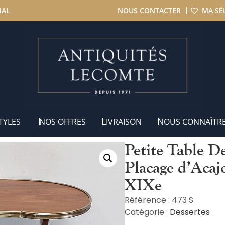
NAL
NOUS CONTACTER
MA SÉ
erte « Rognon » en Placage d’Acajou, style Louis XVI – Fin XIXe
TYLES
NOS OFFRES
LIVRAISON
NOUS CONNAÎTR
Petite Table D
Placage d’Acaj
XIXe
Référence : 473 S
Catégorie :
Dessertes