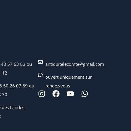
 40 57 63 83 ou
antiquitelecomte@gmail.com
1 12
ouvert uniquement sur
06 50 26 07 89 ou
rendez-vous
8 30
e des Landes
c