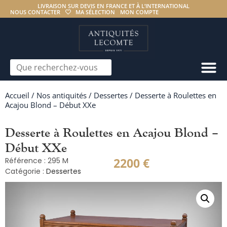
LIVRAISON SUR DEVIS EN FRANCE ET À L’INTERNATIONAL
NOUS CONTACTER
MA SÉLECTION
MON COMPTE
Accueil
/
Nos antiquités
/
Dessertes
/ Desserte à Roulettes en
Acajou Blond – Début XXe
Desserte à Roulettes en Acajou Blond –
Début XXe
2200
€
Référence : 295 M
Catégorie :
Dessertes