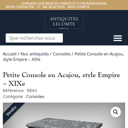
LIVRAISON SUR DEVIS EN FRANCE ET À L’INTERNATIONAL
NOUS CONTACTER
MA SÉLECTION
MON COMPTE
Accueil
/
Nos antiquités
/
Consoles
/ Petite Console en Acajou,
style Empire – XIXe
Petite Console en Acajou, style Empire
– XIXe
Référence : 584V
Catégorie :
Consoles
Vendu